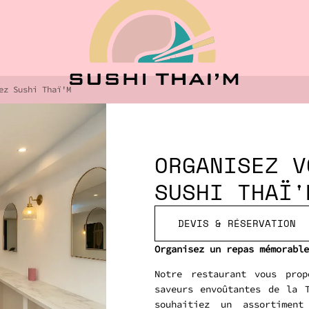
ez Sushi Thaï'M
ORGANISEZ V
SUSHI THAÏ'
DEVIS & RÉSERVATION
Organisez un repas mémorable
Notre restaurant vous prop
saveurs envoûtantes de la 
souhaitiez un assortimen