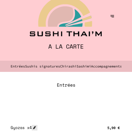
A LA CARTE
Entrées
Sushis signatures
Chirashi
Sashimi
Accompagnements
Plat
Entrées
Gyozas x4
5,90 €